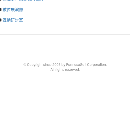
數位展演廳
互動研討室
© Copyright since 2003 by FormosaSoft Corporation.
All rights reserved.