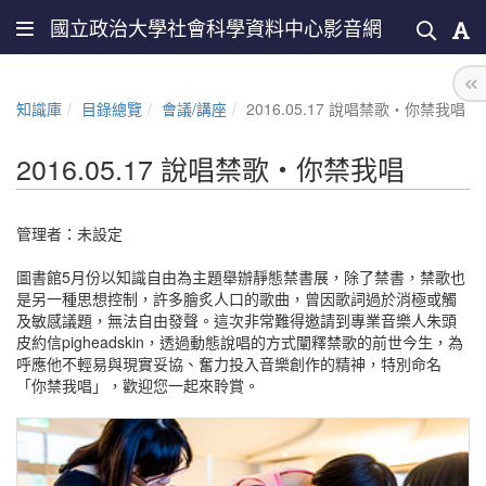
國立政治大學社會科學資料中心影音網
知識庫
目錄總覽
會議/講座
2016.05.17 說唱禁歌‧你禁我唱
2016.05.17 說唱禁歌‧你禁我唱
管理者：未設定
圖書館5月份以知識自由為主題舉辦靜態禁書展，除了禁書，禁歌也
是另一種思想控制，許多膾炙人口的歌曲，曾因歌詞過於消極或觸
及敏感議題，無法自由發聲。這次非常難得邀請到專業音樂人朱頭
皮約信pigheadskin，透過動態說唱的方式闡釋禁歌的前世今生，為
呼應他不輕易與現實妥協、奮力投入音樂創作的精神，特別命名
「你禁我唱」，歡迎您一起來聆賞。