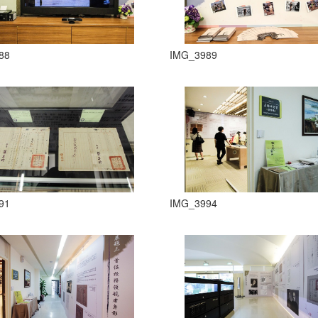
88
IMG_3989
91
IMG_3994