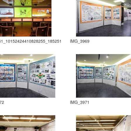
86561585_n
61_10152424410828255_1852518736432309989_n
IMG_3969
72
IMG_3971