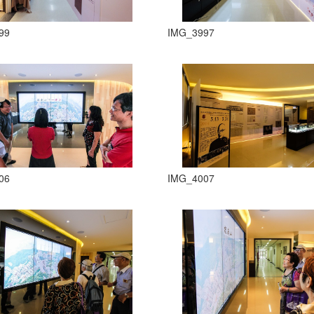
99
IMG_3997
06
IMG_4007