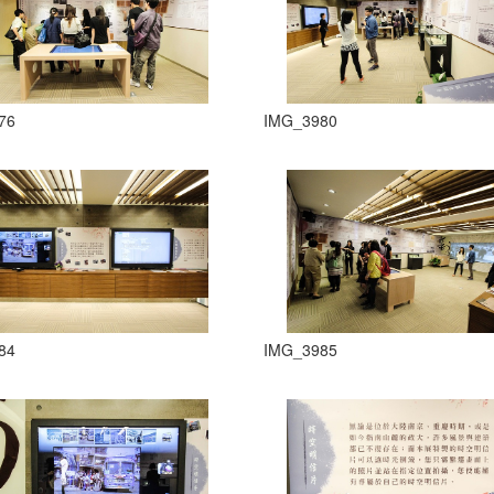
76
IMG_3980
84
IMG_3985