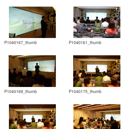
P1040167_thumb
P1040161_thumb
P1040169_thumb
P1040175_thumb