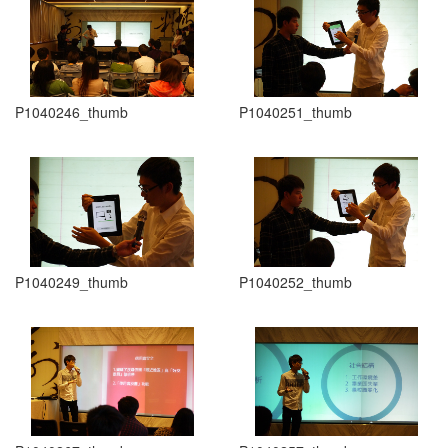
P1040246_thumb
P1040251_thumb
P1040249_thumb
P1040252_thumb