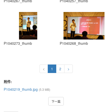
P1040267_thumb
P1040257_thumb
P1040273_thumb
P1040268_thumb
<
1
2
>
附件:
P1040219_thumb.jpg
(5.3 MB)
下一篇