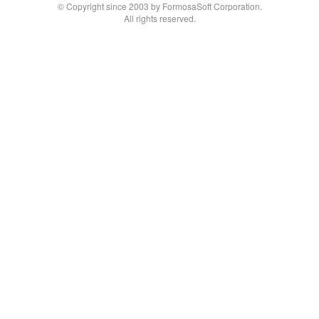
© Copyright since 2003 by FormosaSoft Corporation.
All rights reserved.