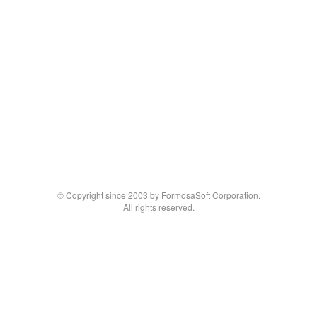
© Copyright since 2003 by FormosaSoft Corporation.
All rights reserved.