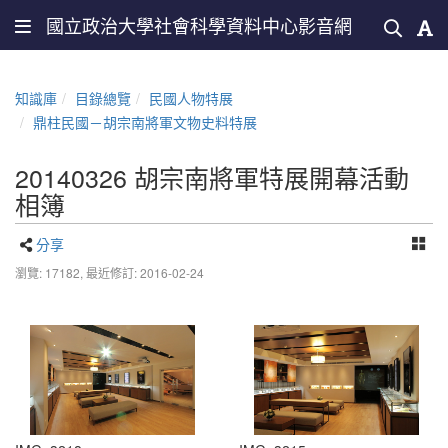
國立政治大學社會科學資料中心影音網
知識庫
目錄總覽
民國人物特展
鼎柱民國－胡宗南將軍文物史料特展
20140326 胡宗南將軍特展開幕活動
相簿
分享
瀏覽: 17182,
最近修訂: 2016-02-24