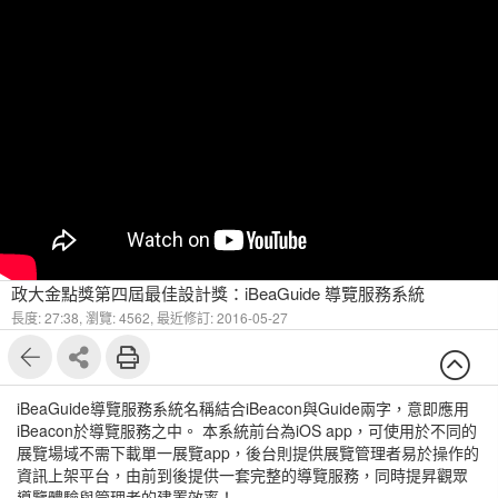
政大金點獎第四屆最佳設計獎：iBeaGuide 導覽服務系統
長度: 27:38,
瀏覽: 4562,
最近修訂: 2016-05-27
iBeaGuide導覽服務系統名稱結合iBeacon與Guide兩字，意即應用
iBeacon於導覽服務之中。 本系統前台為iOS app，可使用於不同的
展覽場域不需下載單一展覽app，後台則提供展覽管理者易於操作的
資訊上架平台，由前到後提供一套完整的導覽服務，同時提昇觀眾
導覽體驗與管理者的建置效率！