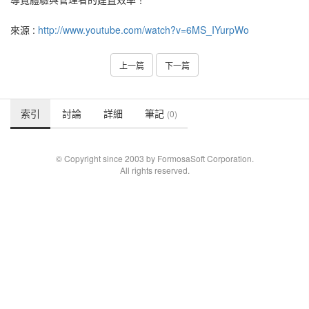
來源 :
http://www.youtube.com/watch?v=6MS_IYurpWo
上一篇
下一篇
索引
討論
詳細
筆記
(0)
© Copyright since 2003 by FormosaSoft Corporation.
All rights reserved.