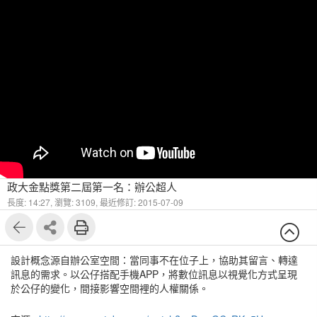
政大金點獎第二屆第一名：辦公超人
長度: 14:27,
瀏覽: 3109,
最近修訂: 2015-07-09
設計概念源自辦公室空間：當同事不在位子上，協助其留言、轉達
訊息的需求。以公仔搭配手機APP，將數位訊息以視覺化方式呈現
於公仔的變化，間接影響空間裡的人權關係。