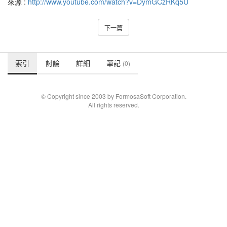
來源 :
http://www.youtube.com/watch?v=DymGCzRKq5U
下一篇
索引
討論
詳細
筆記
(0)
© Copyright since 2003 by FormosaSoft Corporation.
All rights reserved.