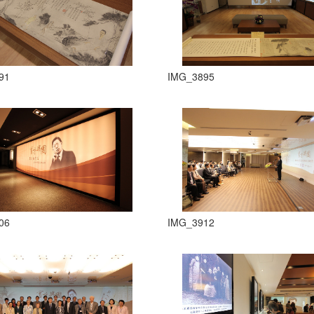
91
IMG_3895
06
IMG_3912