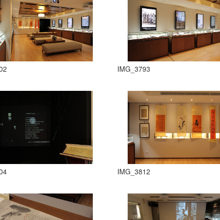
02
IMG_3793
04
IMG_3812