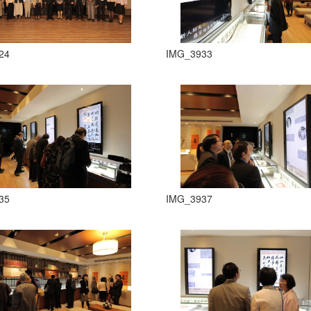
24
IMG_3933
35
IMG_3937