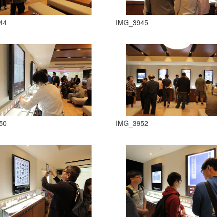
44
IMG_3945
50
IMG_3952