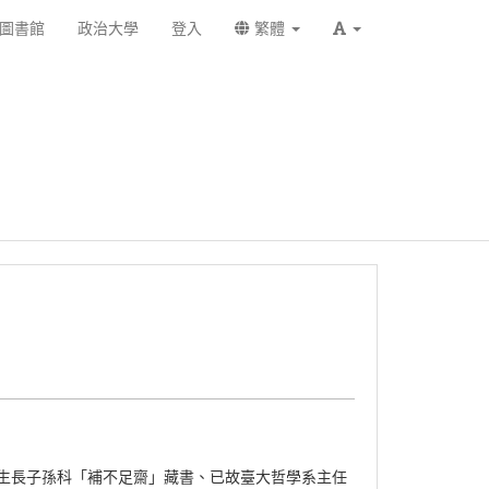
圖書館
政治大學
登入
繁體
生長子孫科「補不足齋」藏書、已故臺大哲學系主任