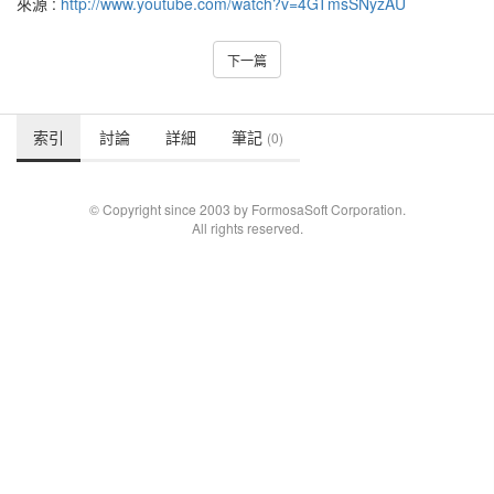
來源 :
http://www.youtube.com/watch?v=4GTmsSNyzAU
下一篇
索引
討論
詳細
筆記
(0)
© Copyright since 2003 by FormosaSoft Corporation.
All rights reserved.