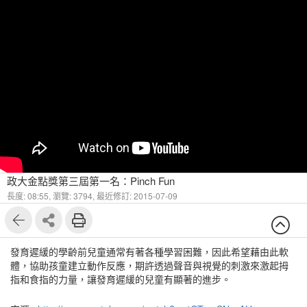
政大金點獎第三屆第一名：Pinch Fun
長度: 08:55,
瀏覽: 3794,
最近修訂: 2015-07-09
發育遲緩的學齡前兒童通常有著各種學習困難，因此希望藉由此軟
體，協助孩童建立動作反應，期許透過聲音與視覺的刺激來激起拇
指和食指的力量，讓發育遲緩的兒童有顯著的進步。