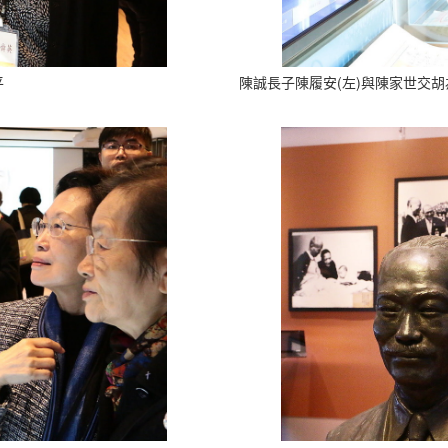
平
陳誠長子陳履安(左)與陳家世交