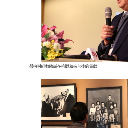
郝柏村細數陳誠在抗戰和來台後的貢獻