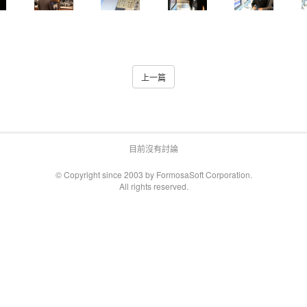
上一篇
目前沒有討論
© Copyright since 2003 by FormosaSoft Corporation.
All rights reserved.