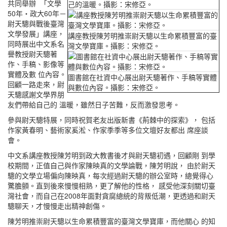
共同舉辦 「文學
己的溫暖。攝影：宋修亞。
50年‧政大60年－
尉天驄與戰後臺灣
文學發展」講座，
講座教授陳芳明推崇尉天驄以生命累積豐富的臺
同時展出中文系名
灣文學寶庫。攝影：宋修亞。
譽教授尉天驄著
作、手稿、影像等
實體及數 位內容。
圖書館在社資中心展出尉天驄著作、手稿等實體
回顧一路走來，尉
與數位內容。攝影：宋修亞。
天驄感謝文學界朋
友們帶給自己的 溫暖，雖然日子苦難，反而激發思考。
參與尉天驄特展，同時祝賀老友出版新書《荊棘中的探索》， 包括
作家黃春明、藝術家奚淞、作家季季等多位文壇好友都出 席座談
會。
中文系講座教授陳芳明到政大教書後才與尉天驄初遇，回顧剛 到學
校期間，正值自己與作家陳映真的文學論戰，陳芳明說， 由於尉天
驄的文學立場偏向陳映真，每次經過尉天驄的辦公室時，總覺得心
驚膽顫。直到後來慢慢相熟，更了解他的性格， 感受他深刻關切臺
灣社會，而自己在2008年面對貪腐總統的背叛低潮，更透過和尉天
驄聊天，才慢慢走出精神創傷。
陳芳明推崇尉天驄以生命累積豐富的臺灣文學寶庫，而他關心 的知