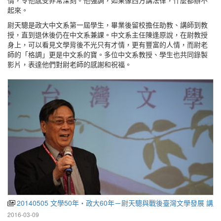
情，令他感受非常深刻。他強調，如果像西方講法律，什麼都辦不
起來。
尉天驄是政大中文系第一屆學生，畢業後留校擔任助教、講師到教
授，直到退休後仍在中文系兼課。中文系主任陳逢原說，在尉教授
身上，可以看見文學背後不光只有才情，更有豐富的人情，而尉老
師的「格調」更是中文系的寶。多位中文系教授、學生也共同錄製
影片，表達他們對尉老師的感謝和祝福。
20140505 文學50年‧政大60年－尉天驄與戰後臺灣文學發展 講
2016-03-09