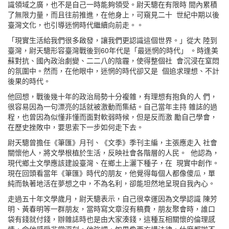
識領域之廣，也不是自己一時能夠領受。尉天驄在有限時 間內累積
了無限力量，而且往前推進，在他身上，可窺見二十 世紀中期以後
臺灣文化，也引導迷惘時代繼續向前走。。
「現實生活給我們很多啟發，讓我們更認識這個世界。」從大 陸到
臺灣，尉天驄形容臺灣戰後到60年代是「最迷惘的時代」 。時逢美
蘇對抗、國內政治劇變、二二八的陰霾，使得整個社 會沉浸在窒悶
的氛圍中。然而，在他眼中，迷惘的時代卻又是 個追求理想、不計
後果的時代。
他回想，戰後幾十年的政治局勢十分複雜，有理想有抱負的人 們，
很容易因為一句漂亮的話就被激動而集結。自己當年主持 雜誌的過
程，也曾因為似懂非懂而面對軟弱時候，但是反而激 勵自己學會，
在歷史挫敗中，要思索下一步如何走下去。
尉天驄曾擔任《筆匯》月刊、《文季》季刊主編，主張應走入 社會
關懷他人，將文學根植於生活，反映社會各階層的人民。 他認為，
現代鄉土文學應該建設臺灣、在鄉土上灑下種子，在 現實中創作。
現在回頭看當年《筆匯》時代的朋友，他覺得每個人都像傻瓜，單
純而執著地活在夢想之中，不為名利，卻能坦然地呈現自我內心。
走過五十年文學歲月，尉天驄表示，自己很幸運因為文學認識 陳芳
明、黃春明等一群朋友，當時寫文章沒有稿費，朋友聚會時，誰口
袋有錢就付錢，辦雜誌時也是由大家湊錢，這種互相關懷的倫理感