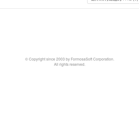
© Copyright since 2003 by FormosaSoft Corporation.
All rights reserved.