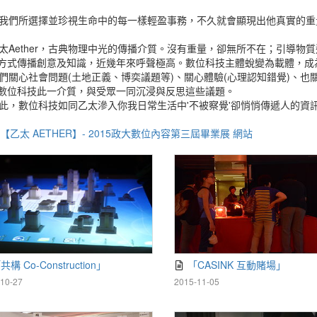
們所選擇並珍視生命中的每一樣輕盈事務，不久就會顯現出他真實的重量...」─It
Aether，古典物理中光的傳播介質。沒有重量，卻無所不在；引導物
方式傳播創意及知識，近幾年來呼聲極高。數位科技主體蛻變為載體，成
關心社會問題(土地正義、博奕議題等)、關心體驗(心理認知錯覺)、也
數位科技此一介質，與受眾一同沉浸與反思這些議題。
，數位科技如同乙太滲入你我日常生活中'不被察覺'卻悄悄傳遞人的資
【乙太 AETHER】- 2015政大數位內容第三屆畢業展 網站
共構 Co-Construction」
「CASINK 互動賭場」
10-27
2015-11-05