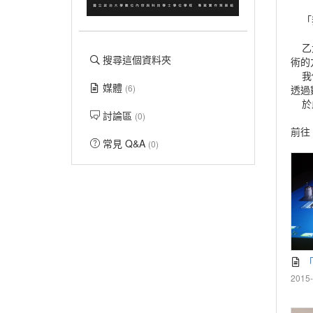
「我
乙太
搜尋這個資料夾
術的
我們
媒體
(6)
透過
於此
討論區
(0)
前往
常見 Q&A
(0)
「
2015-