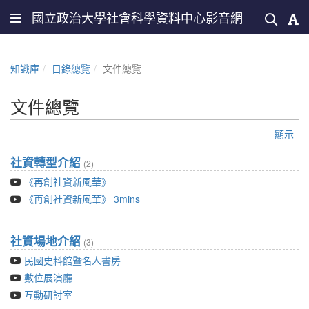
國立政治大學社會科學資料中心影音網
知識庫
目錄總覽
文件總覽
文件總覽
顯示
社資轉型介紹
(2)
《再創社資新風華》
《再創社資新風華》 3mins
社資場地介紹
(3)
民國史料館暨名人書房
數位展演廳
互動研討室