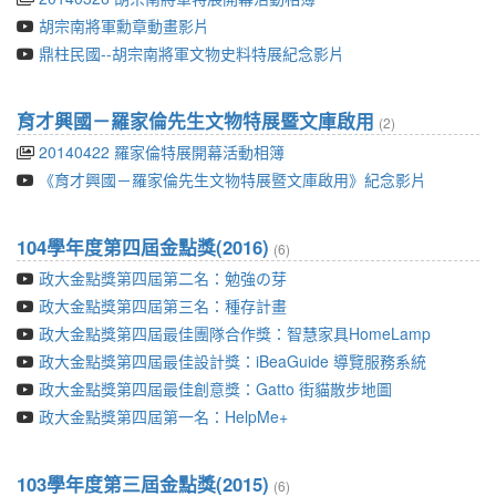
胡宗南將軍勳章動畫影片
鼎柱民國--胡宗南將軍文物史料特展紀念影片
育才興國－羅家倫先生文物特展暨文庫啟用
(2)
20140422 羅家倫特展開幕活動相簿
《育才興國－羅家倫先生文物特展暨文庫啟用》紀念影片
104學年度第四屆金點獎(2016)
(6)
政大金點獎第四屆第二名：勉強の芽
政大金點獎第四屆第三名：種存計畫
政大金點獎第四屆最佳團隊合作獎：智慧家具HomeLamp
政大金點獎第四屆最佳設計獎：iBeaGuide 導覽服務系統
政大金點獎第四屆最佳創意獎：Gatto 街貓散步地圖
政大金點獎第四屆第一名：HelpMe+
103學年度第三屆金點獎(2015)
(6)