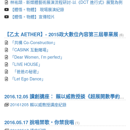
林祐頡 - 新媒體藝術展演流程研討-以《DCT 進行式》展覽為例
【體悟。物體】 現場展演紀錄
【體悟。物體】宣傳短片
【乙太 AETHER】- 2015政大數位內容第三屆畢業展
(6)
「共構 Co-Construction」
「CASINK 互動賭場」
「Dear Women, I’m perfect」
「LIVE HOUSE」
「爸爸の秘密」
「Let Ego Dance」
2016.12.05 讀創講座： 賴以威教授談《超展開數學約會》
20161205 賴以威教授講座紀錄
2016.05.17 說唱禁歌‧你禁我唱
(1)